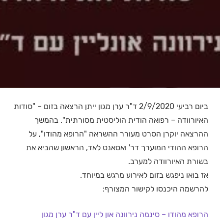
ביום רביעי 2/9/2020 ד"ר ערן מגון ייתן הרצאה בזום – "סודות
האיורוודה – רפואה הודית הוליסטית מסורתית". בהמשך
ההרצאה יוקרן הסרט מעורר ההשראה "הרופא מהודו", על
הרופא ההודי המוערך דר' ואסאנט לאד, הראשון שהביא את
בשורת האיורוודה למערב.
אז בואו ניפגש בזום לאירוע מרגש במיוחד.
להרשמה היכנסו לקישור המצורף:
הרופא מהודו – סינמה נירוונה און ליין עם ד"ר ערן מגון