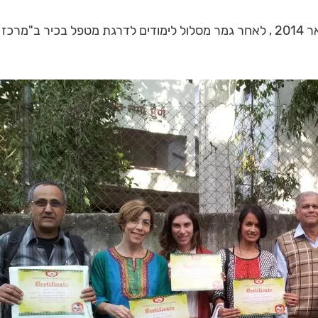
סטאז'רים לאיורוודה סיימו סטאז' בפונה הודו בפברואר 2014 , לאחר גמר מסלול לימודים לדרגת מטפל בכיר ב"מרכז