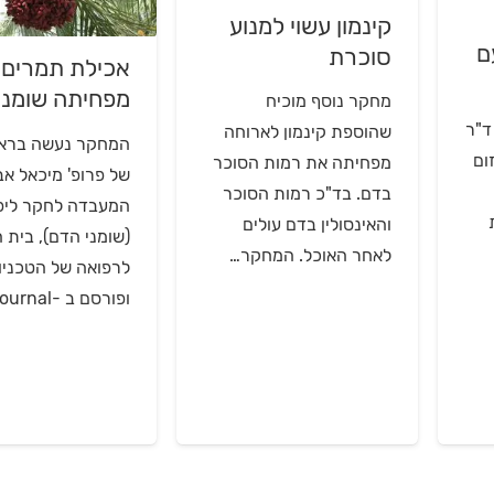
קינמון עשוי למנוע
ם
סוכרת
אכילת תמרים
מפחיתה שומני
מחקר נוסף מוכיח
ום רביעי 2/9/2020 ד"ר
שהוספת קינמון לארוחה
המחקר נעשה בראש
ום
מפחיתה את רמות הסוכר
של פרופ' מיכאל אב
בדם. בד"כ רמות הסוכר
המעבדה לחקר ליפ
והאינסולין בדם עולים
(שומני הדם), בית 
לאחר האוכל. המחקר…
לרפואה של הטכניון
ופורסם ב -Journal…