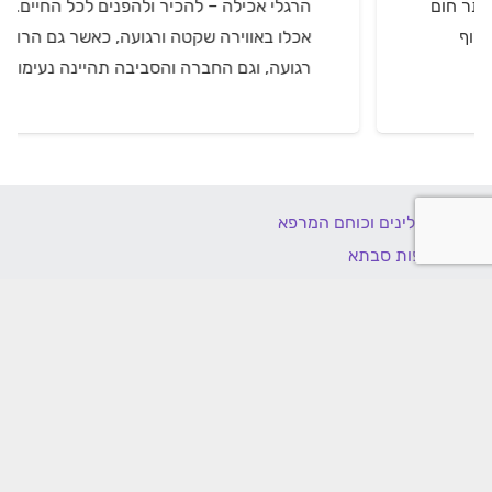
הרגלי אכילה – להכיר ולהפנים לכל החיים…!
אכלו באווירה שקטה ורגועה, כאשר גם הרוח
רגועה, וגם החברה והסביבה תהיינה נעימות.…
התבלינים וכוחם המרפא
תרופות סבתא
מבואות
תזונה נכונה
צמחי מרפא
חדשות בארץ ובעולם
אורחות חיים Life Style
מתכוני בריאות איורוודיים