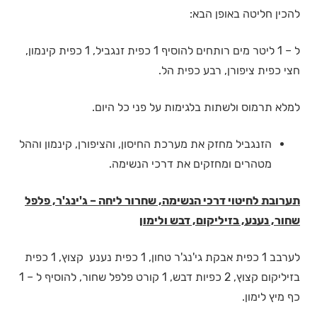
להכין חליטה באופן הבא:
ל – 1 ליטר מים רותחים להוסיף 1 כפית זנגביל, 1 כפית קינמון,
חצי כפית ציפורן, רבע כפית הל.
למלא תרמוס ולשתות בלגימות על פני כל היום.
הזנגביל מחזק את מערכת החיסון, והציפורן, קינמון וההל
מטהרים ומחזקים את דרכי הנשימה.
תערובת לחיטוי דרכי הנשימה, שחרור ליחה – ג'ינג'ר, פלפל
שחור, נענע, בזיליקום, דבש ולימון
לערבב 1 כפית אבקת גי'נג'ר טחון, 1 כפית נענע קצוץ, 1 כפית
בזיליקום קצוץ, 2 כפיות דבש, 1 קורט פלפל שחור, להוסיף ל – 1
כף מיץ לימון.