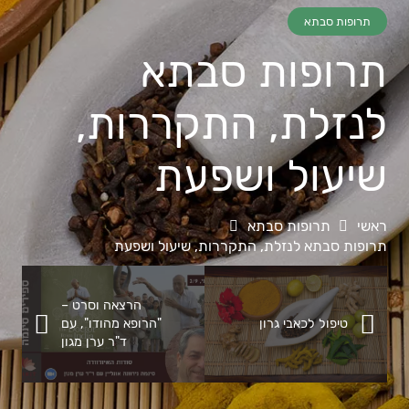
תרופות סבתא
תרופות סבתא
לנזלת, התקררות,
שיעול ושפעת
ראשי
תרופות סבתא
תרופות סבתא לנזלת, התקררות, שיעול ושפעת
הרצאה וסרט –
טיפול לכאבי גרון
"הרופא מהודו", עם
ד"ר ערן מגון