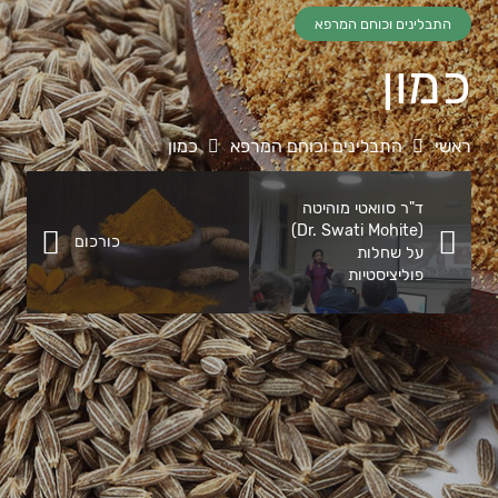
התבלינים וכוחם המרפא
כמון
ראשי
התבלינים וכוחם המרפא
כמון
ד"ר סוואטי מוהיטה
(Dr. Swati Mohite)
כורכום
על שחלות
פוליציסטיות