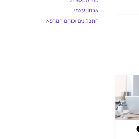
אבחון עצמי
התבלינים וכוחם המרפא
מן התקשורת
מן התקשורת
מה השאלה?