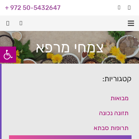
+ 972 50-5432647
צמחי מרפא
פתח סרגל
קטגוריות:
מבואות
תזונה נכונה
תרופות סבתא