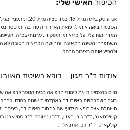
הסיפור
האישי שלי:
אני עוסק ביוגה מגיל 15
הטבעי הביאה אותי לרפואת האיורוודה עוד בהיותי סטודנ
המדהימות עלי, על בריאותי ותיפקודי. ערנותי גברה, העיי
השתפרה, השינה התאזנה, ותחושת הבריאות הטובה לא הפס
ולהפיץ אותה בציבור הרחב.
אודות ד"ר מגון – רופא בשיטת האיורוו
סיים בהצטיינות את לימודי הרפואה בבית הספר לרפואה של
בוגר השתלמויות באיורוודה באקדמיות שונות בהודו וברחבי העולם – באוניברסיט
השתלם אצל רופאים ידועי שם בתחום האיורוודה, ביניהם: ד
קולקארני, ד"ר ו.ב. אתבאלה.