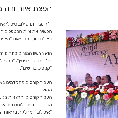
הפצת איור ודה ב
ד"ר מגון יזם שילוב טיפולי א
הכשיר את צוות המטפלים האי
באילת ומלון הבריאות "מצפה
הוא ראשון המורים בתחום ה
– "מירב", "מדיסין", "המכללה
"קמפוס ברושים".
העביר קורסים מתקדמים באיור-
המשך.
העביר קורסים והרצאות בנושא
מביניהם: בית הלוחם בת"א, "
"איכילוב", מחלקת בריאות הנפ