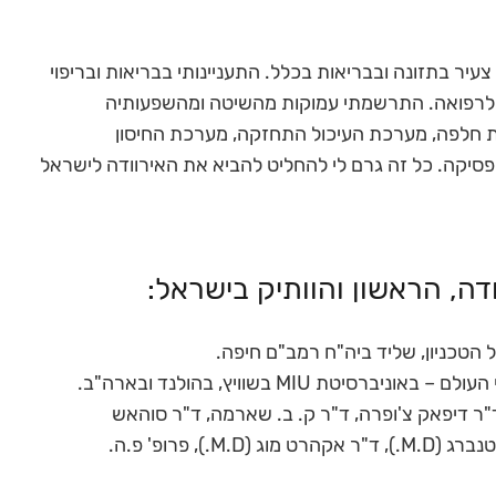
, במדיטציה מגיל 20, ומתעניין מגיל צעיר בתזונה ובבריאות בכלל. התעניינותי בבריאות ובריפוי
ט לרפואה. התרשמתי עמוקות מהשיטה ומהשפעותיה
פות חלפה, מערכת העיכול התחזקה, מערכת החיסון
יקה. כל זה גרם לי להחליט להביא את האירוודה לישראל
דה, הראשון והוותיק בישראל:
 הטכניון, שליד ביה"ח רמב"ם חיפה.
ת MIU בשוויץ, בהולנד ובארה"ב.
"ר דיפאק צ'ופרה, ד"ר ק. ב. שארמה, ד"ר סוהאש
קשירסאגר, ד"ר ג.ר. ראז'ו, ד"ר ויניי וורה, ד"ר סטיוארט רוטנברג (M.D.), ד"ר אקהרט מוג (M.D.), פרופ' פ.ה.