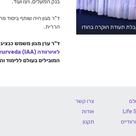
בנק הפועלים, ויצו ועוד.
ד"ר מגון היה שותף ביסוד מר
הררית.
 קבלת תעודת הוקרה בהודו
ד"ר ערן מגון משמש כנציג
לאיורוודה
(International Academy Of Ayurveda (IAA
המובילים בעולם ללימוד וה
לם
צרו קשר
אודות
וודיים
תקנון