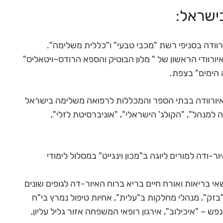
ישראל:
יורוודה בסניפי רשת "מכבי טבעי" ו"כללית משלימה".
ורוודי הראשון של " מלון הבוטיק והספא הרודס–ויטאליס"
 הימים" בצפת.
איורוודה בבתי הספר והמכללות לרפואה משלימה בישראל
 למנהל", "הקולג' הישראלי", "אוניברסיטת לזלי",
ודה למורים ליוגה ב"מכון וינגייט" במסלול לימודי
י בריאות ואורח חיים בריא ברוח האיור-דה לגופים שונים
בזק", מנהלי מחלקות ב"עלית", אחיות טיפול נמרץ בי"ח
ש – "איכילוב", אירגון רופאי המשפחה אזור גליל עליון,